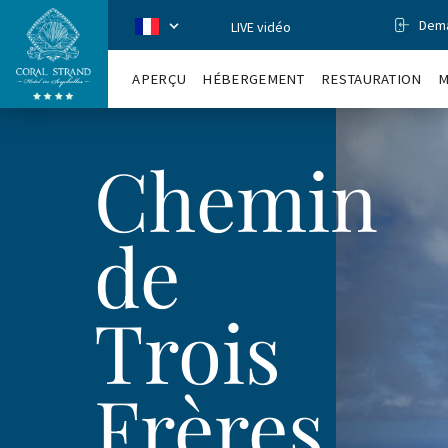
Dema
LIVE vidéo
CoralStrand
fr
APERÇU
HÉBERGEMENT
RESTAURATION
M
Chemin
de
Trois
Frères