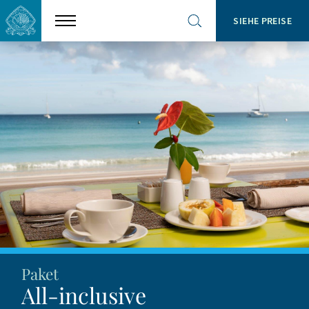
SIEHE PREISE
Show
Open
menu
site
search
Paket
All-inclusive