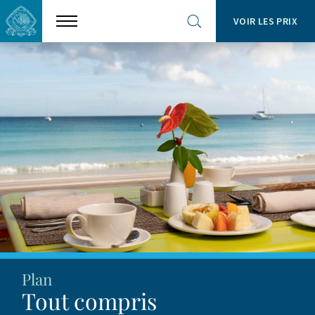
VOIR LES PRIX
Show
Open
menu
site
search
Plan
Tout compris