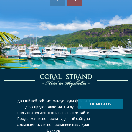
Предыдущая
страница
Гарантия лучшей цены
Данный веб-сайт использует куки-файлы в
ПРИНЯТЬ
Информация для путешественников
целях предоставления вам лучшего
GDS
пользовательского опыта на нашем сайте.
Продолжая использовать данный сайт, вы
Политика конфиденциальности
соглашаетесь с использованием нами куки-
Карта сайта
файлов.