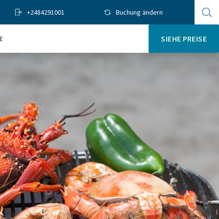
+2484291001
Buchung ändern
Op
sit
se
E
SIEHE PREISE