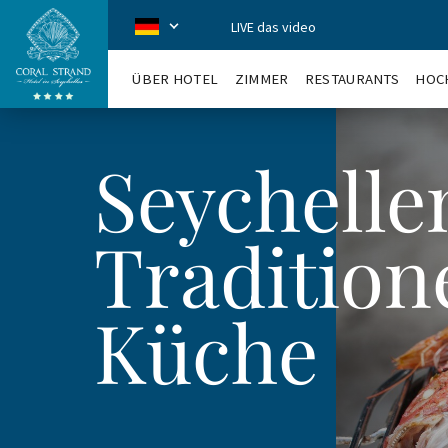
LIVE das video
CoralStrand
de
ÜBER HOTEL
ZIMMER
RESTAURANTS
HOCH
Seychelle
Tradition
Küche