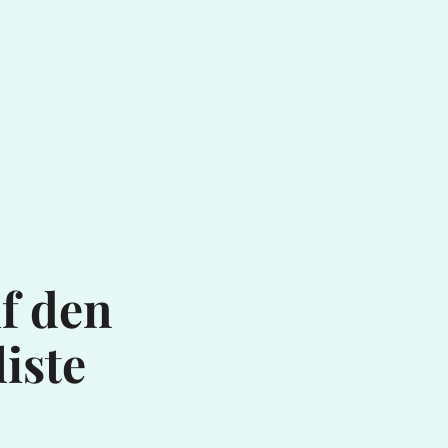
f den
iste