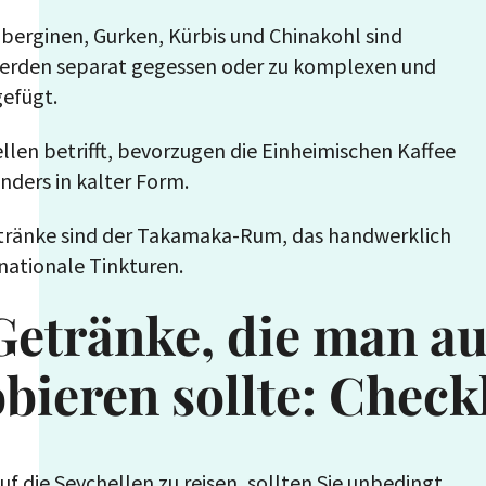
uberginen, Gurken, Kürbis und Chinakohl sind
 werden separat gegessen oder zu komplexen und
gefügt.
llen betrifft, bevorzugen die Einheimischen Kaffee
ders in kalter Form.
etränke sind der Takamaka-Rum, das handwerklich
nationale Tinkturen.
Getränke, die man au
bieren sollte: Checkl
f die Seychellen zu reisen, sollten Sie unbedingt